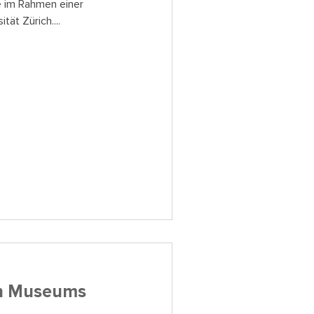
e im Rahmen einer
ät Zürich....
en Museums