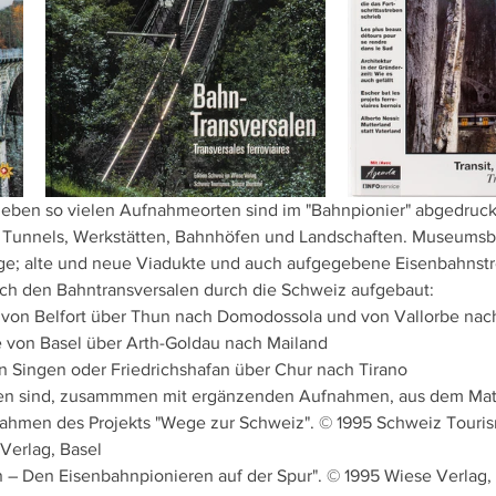
 eben so vielen Aufnahmeorten sind im "Bahnpionier" abgedruckt
 Tunnels, Werkstätten, Bahnhöfen und Landschaften. Museumsb
e; alte und neue Viadukte und auch aufgegebene Eisenbahnstre
ach den Bahntransversalen durch die Schweiz aufgebaut:
 von Belfort über Thun nach Domodossola und von Vallorbe nach
e von Basel über Arth-Goldau nach Mailand
n Singen oder Friedrichshafan über Chur nach Tirano
onen sind, zusammmen mit ergänzenden Aufnahmen, aus dem Mate
Rahmen des Projekts "Wege zur Schweiz". © 1995 Schweiz Touris
Verlag, Basel
 – Den Eisenbahnpionieren auf der Spur". © 1995 Wiese Verlag,