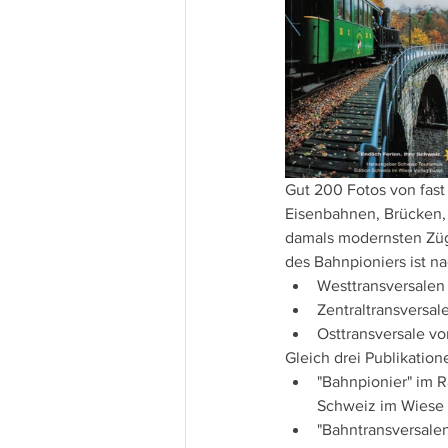
Gut 200 Fotos von fast
Eisenbahnen, Brücken,
damals modernsten Züg
des Bahnpioniers ist n
Westtransversalen
Zentraltransversal
Osttransversale vo
Gleich drei Publikati
"Bahnpionier" im 
Schweiz im Wiese 
"Bahntransversalen