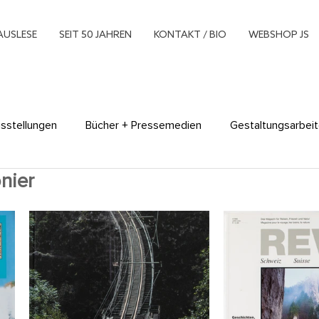
AUSLESE
SEIT 50 JAHREN
KONTAKT / BIO
WEBSHOP JS
sstellungen
Bücher + Pressemedien
Gestaltungsarbei
nier
xperimente
Multimedia
Museumsarbeit
Plakate
hing