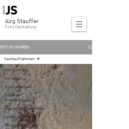
Jürg Stauffer
Foto Gestaltung
SEIT 50 JAHREN
Sachaufnahmen
Alle Beiträge
Architektur
Ausstellungen
Bücher +
Pressemedien
Gestaltungsarbeiten
Landschaften
Menschen