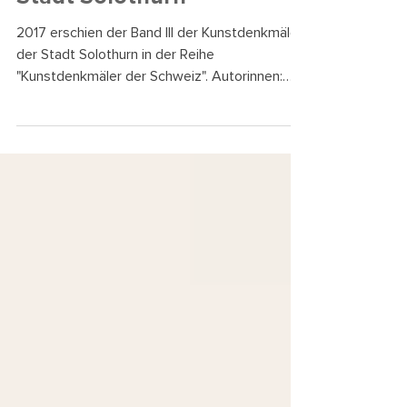
Bücher + Pressemedien
2017 Sakralbauten in der
Stadt Solothurn
2017 erschien der Band III der Kunstdenkmäler
der Stadt Solothurn in der Reihe
"Kunstdenkmäler der Schweiz". Autorinnen:
Johanna Strübin...