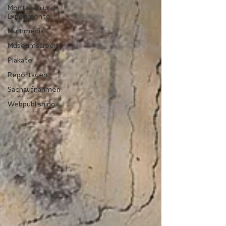
Montagen und
Experimente
Multimedia
Museumsarbeit
Plakate
Reportagen
Sachaufnahmen
Webpublishing