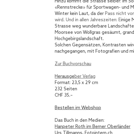
Hinzu kommt die Strasse selber: Im S
«Rennstrecke» für Sportwagen- und Mo
Winter kein Laut, da der
Pass nicht v
wird. Und in allen Jahreszeiten: E
inige 
Strasse weg wunderbare Landschaften
Moorsee von Wollgras gesäumt, grandio
Hochgebirgslandschaft.
Solchen Gegensätzen, Kontrasten wir
nachgegangen, mit Fotografien und mi
Zur Buchvorschau
Herausge
ber Verlag
Format: 23,5 x 29 cm
232 Seiten
CHF 35.–
Bestellen im Webshop
Das Buch in den Medien:
Hanpeter Roth im Berner Oberländer
Urs Tillmanns, Fotointern.ch