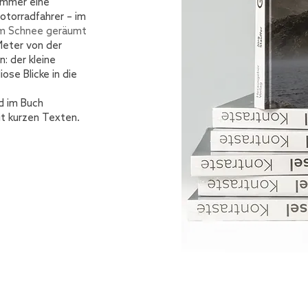
ommer eine
torradfahrer – im
om Schnee geräumt
Meter von der
: der kleine
se Blicke in die
d im Buch
t kurzen Texten.