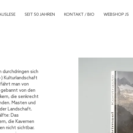
AUSLESE
SEIT 50 JAHREN
KONTAKT / BIO
WEBSHOP JS
 durchdringen sich
-) Kulturlandschaft
rfährt man von
k gebannt von den
ckern, die senkrecht
nden. Masten und
 der Landschaft.
älfte: Das
tem, die Kavernen
n nicht sichtbar.