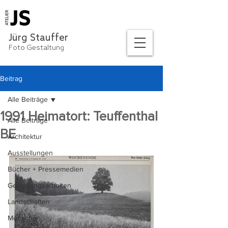
Jürg Stauffer
Foto Gestaltung
Beitrag
Alle Beiträge
1991 Heimatort: Teuffenthal
Alle Beiträge
BE
Architektur
Ausstellungen
Bücher + Pressemedien
Gestaltungsarbeiten
Landschaften
Menschen