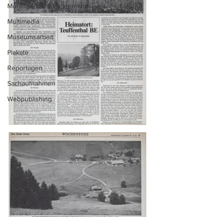
Montagen und Experimente
Multimedia
Museumsarbeit
Plakate
Reportagen
Sachaufnahmen
Webpublishing