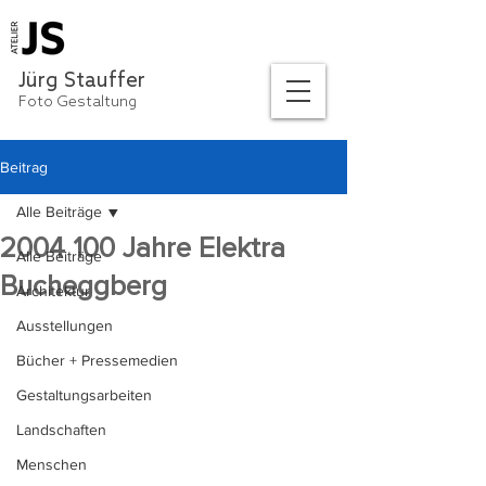
Jürg Stauffer
Foto Gestaltung
Beitrag
Alle Beiträge
2004 100 Jahre Elektra
Alle Beiträge
Bucheggberg
Architektur
Ausstellungen
Bücher + Pressemedien
Gestaltungsarbeiten
Landschaften
Menschen