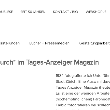
AUSLESE
SEIT 50 JAHREN
KONTAKT / BIO
WEBSHOP JS
sstellungen
Bücher + Pressemedien
Gestaltungsarbei
urch" im Tages-Anzeiger Magazin
xperimente
Multimedia
Museumsarbeit
Plakate
1984 fotografierte ich Unterfüh
Stadt Zürich. Eine Auswahl dav
hing
Tages Anzeiger Magazin (heute
Es ist eine der wenigen Arbeiten
(hochempfindlichem) Farbnegati
Farbig fotografieren bei schlec