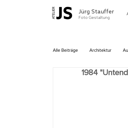
Jürg Stauffer
Foto Gestaltung
Alle Beiträge
Architektur
Au
1984 "Untend
Menschen
Montagen und E
Sachaufnahmen
Webpublis