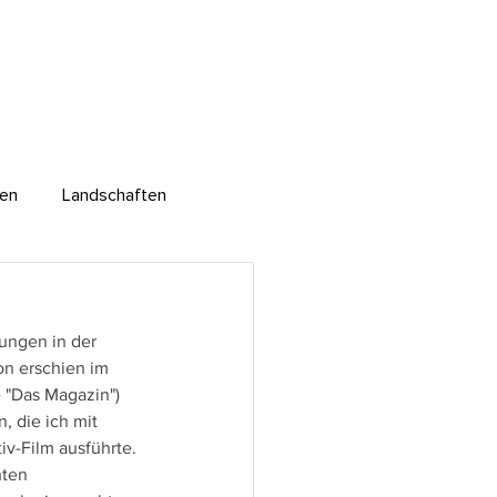
ten
Landschaften
Reportagen
rungen in der 
on erschien im 
 "Das Magazin")
, die ich mit 
v-Film ausführte. 
hten 