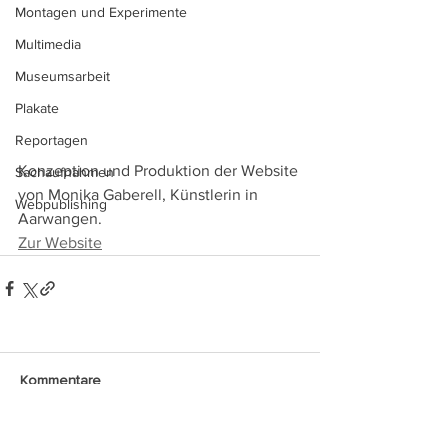
Montagen und Experimente
Multimedia
Museumsarbeit
Plakate
Reportagen
Konzeption und Produktion der Website 
Sachaufnahmen
von Monika Gaberell, Künstlerin in 
Webpublishing
Aarwangen.
Zur Website
Kommentare