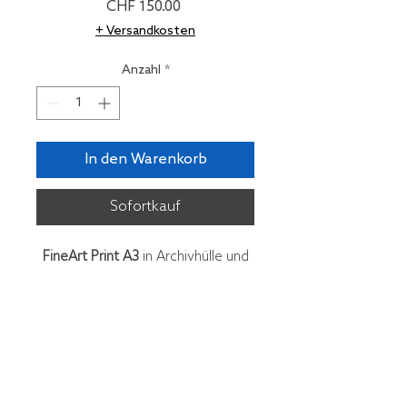
Preis
CHF 150.00
+ Versandkosten
Anzahl
*
In den Warenkorb
Sofortkauf
FineArt Print A3
in Archivhülle und
Mappe, nummeriert und signiert
Edition 8 Ex. + 2 A.C.
Jürg Stauffer, Foto Gestaltung