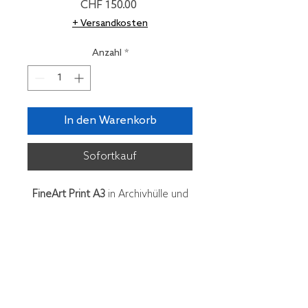
Preis
CHF 150.00
+ Versandkosten
Anzahl
*
In den Warenkorb
Sofortkauf
FineArt Print A3
in Archivhülle und
Mappe, nummeriert und signiert
Edition 8 Ex. + 2 A.C.
Jürg Stauffer, Foto Gestaltung