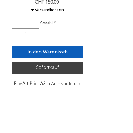
Preis
CHF 150.00
+ Versandkosten
Anzahl
*
In den Warenkorb
Sofortkauf
FineArt Print A3
in Archivhülle und
Mappe, nummeriert und signiert
Edition 8 Ex. + 2 A.C.
Jürg Stauffer, Foto Gestaltung