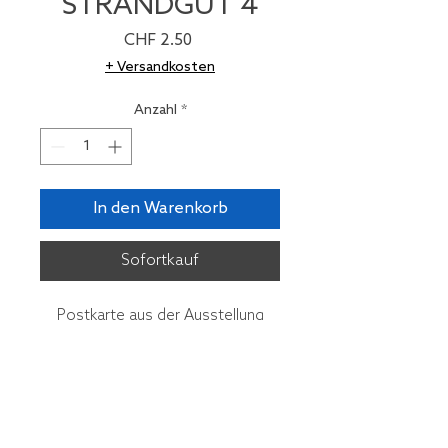
STRANDGUT 4
Preis
CHF 2.50
+ Versandkosten
Anzahl
*
In den Warenkorb
Sofortkauf
Postkarte aus der Ausstellung
STRANDGUT im CRMI, der Galerie
im Chrämerhuus Langenthal