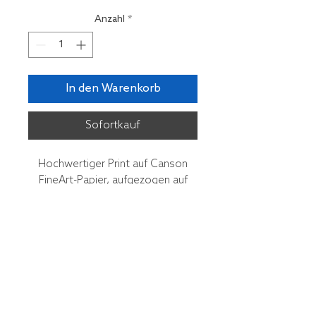
Anzahl
*
In den Warenkorb
Sofortkauf
Hochwertiger Print auf Canson
FineArt-Papier, aufgezogen auf
Dibond, mit Aufhängevorrichtung.
Edition 10 Ex., 75 x 50 cm
Jürg Stauffer, Foto Gestaltung
St. Urbanstrasse 21
CH 4900 Langenthal
+41 79 641 19 94
juerg.stauffer@atelier-js.ch