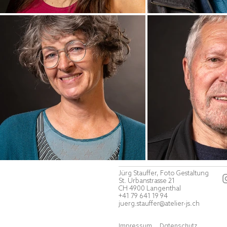
Jürg Stauffer, Foto Gestaltung
St. Urbanstrasse 21
CH 4900 Langenthal
+41 79 641 19 94
juerg.stauffer@atelier-js.ch
Impressum
Datenschutz