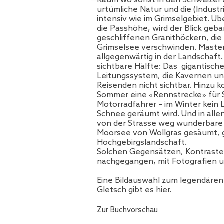
Kaum wo sonst in den Schweizer A
urtümliche Natur und die (Industr
intensiv wie im Grimselgebiet. Ü
die Passhöhe, wird der Blick geba
geschliffenen Granithöckern, di
Grimselsee verschwinden. Maste
allgegenwärtig in der Landschaft. 
sichtbare Hälfte: Das gigantische
Leitungssystem, die Kavernen un
Reisenden nicht sichtbar. Hinzu k
Sommer eine «Rennstrecke» für
Motorradfahrer – im Winter kein 
Schnee geräumt wird. Und in allen
von der Strasse weg wunderbare 
Moorsee von Wollgras gesäumt, gr
Hochgebirgslandschaft.
Solchen Gegensätzen, Kontraste
nachgegangen, mit Fotografien u
Eine Bildauswahl zum legendäre
Gletsch gibt es hier.
Zur Buchvorschau