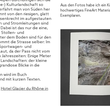
lpen durchdringen sich die
ie-) Kulturlandschaft so
Aus den Fotos habe ich ein 
berfährt man von Süden her
hochwertiges FineArt Materia
nnt von den riesigen, glatt
Exemplaren.
e senkrecht im aufgestauten
n und Stromleitungen sind
Dabei ist das nur die eine,
 Stollen- und
ter dem Boden sind für den
ommt die Strasse selber: Im
 Sportwagen- und
Laut, da der Pass nicht vom
 Jahreszeiten: Einige Meter
Landschaften: der kleine
andiose Blicke in die
n wird im Buch
nd mit kurzen Texten.
n
Hotel Glacier du Rhône in