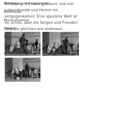
Montagen und Experimente
Erfahrung. Ich habe gestaunt, wie viel  
Lebensfreude und Humor mir 
Multimedia
entgegenkamen. Eine spezielle Welt ist 
Museumsarbeit
es  schon, aber die Sorgen und Freuden 
Plakate
sind die gleichen wie anderswo.
Reportagen
Sachaufnahmen
Webpublishing