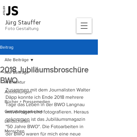
Jürg Stauffer
Foto Gestaltung
Beitrag
Alle Beiträge
2018 Jubiläumsbroschüre
Alle Beiträge
BWO
Architektur
Zusammen mit dem Journalisten Walter 
Ausstellungen
Däpp konnte ich Ende 2018 mehrere  
Bücher + Pressemedien
Tage das Leben in der BWO Langnau 
Gestaltungsarbeiten
mitverfolgen und fotografieren. Heraus  
gekommen ist das Jubiläumsmagazin 
Landschaften
"50 Jahre BWO". Die Fotoarbeiten in  
Menschen
der BWO waren für mich eine neue 