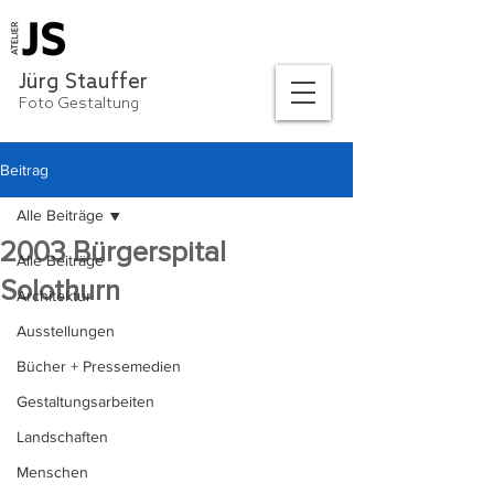
Jürg Stauffer
Foto Gestaltung
Beitrag
Alle Beiträge
2003 Bürgerspital
Alle Beiträge
Solothurn
Architektur
Ausstellungen
Bücher + Pressemedien
Gestaltungsarbeiten
Landschaften
Menschen